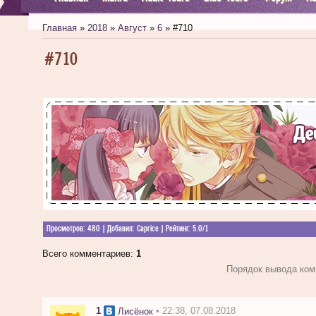
Главная
»
2018
»
Август
»
6
» #710
#710
Просмотров
: 480 |
Добавил
:
Caprice
|
Рейтинг
:
5.0
/
1
Всего комментариев
:
1
Порядок вывода ком
1
• 22:38, 07.08.2018
Лисёнок