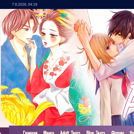
7.8.2026
,
04:19
Главная
Манга
Adult Tears
Blue Tears
Форум
Н