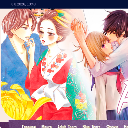
8.8.2026
,
13:48
Главная
Манга
Adult Tears
Blue Tears
Форум
Н