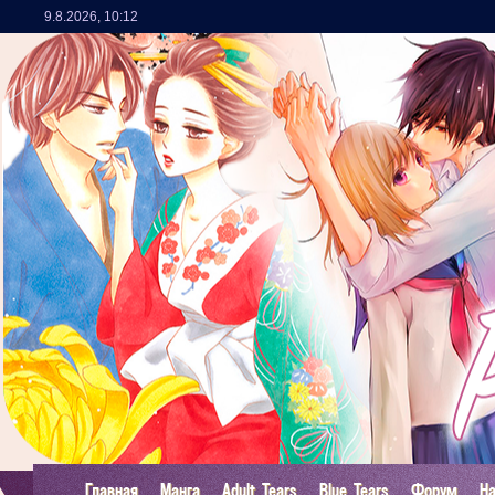
9.8.2026
,
10:12
Главная
Манга
Adult Tears
Blue Tears
Форум
Н