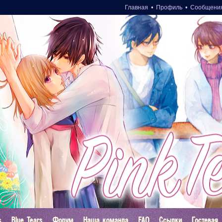
Главная
•
Профиль
•
Сообщени
s
Blue Tears
Форум
Наша команда
FAQ
Ссылки
Гостевая