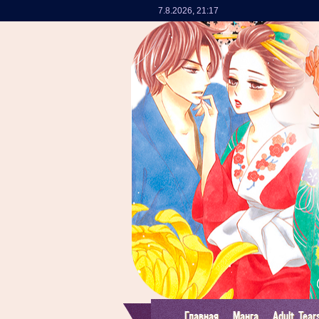
7.8.2026
,
21:17
Главная
Манга
Adult Tear