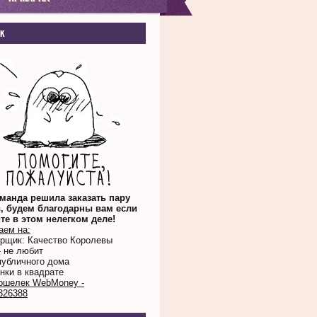
к
манда решила заказать пару
, будем благодарны вам если
те в этом нелегком деле!
аем на:
орщик: Качество Королевы
- не любит
публичного дома
нки в квадрате
ошелек WebMoney -
326388