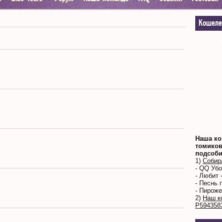
Кошеле
Наша ко
томиков
подсоби
1)
Собир
- QQ Уб
- Любит 
- Песнь 
- Пироже
2)
Наш к
Р594358