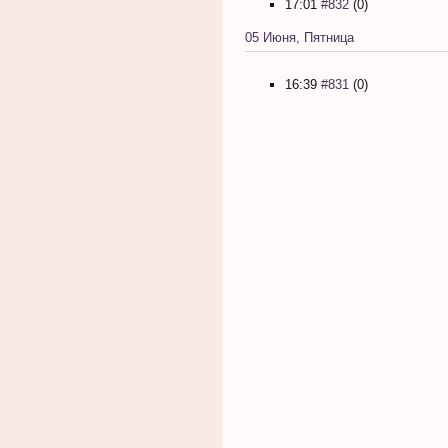
17:01
#832
(0)
05 Июня, Пятница
16:39
#831
(0)