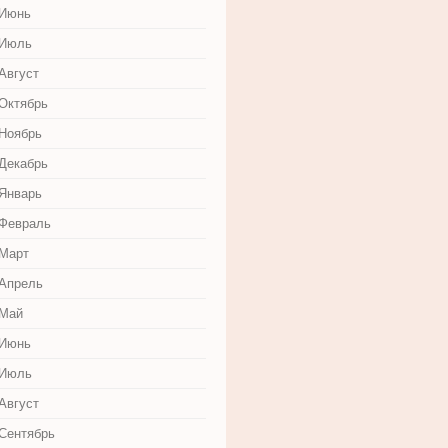
 Июнь
 Июль
Август
 Октябрь
 Ноябрь
 Декабрь
 Январь
 Февраль
 Март
 Апрель
 Май
 Июнь
 Июль
Август
 Сентябрь