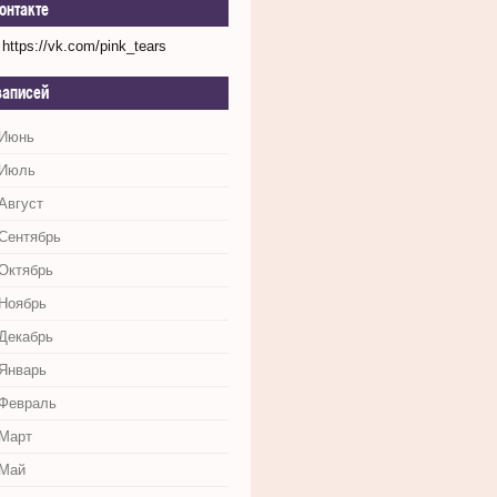
онтакте
https://vk.com/pink_tears
записей
 Июнь
 Июль
Август
 Сентябрь
 Октябрь
 Ноябрь
 Декабрь
 Январь
 Февраль
 Март
 Май