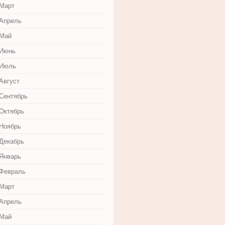
 Март
 Апрель
 Май
 Июнь
 Июль
Август
 Сентябрь
 Октябрь
 Ноябрь
 Декабрь
 Январь
 Февраль
 Март
 Апрель
 Май