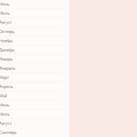
 Июнь
 Июль
Август
 Октябрь
 Ноябрь
 Декабрь
 Январь
 Февраль
 Март
 Апрель
 Май
 Июнь
 Июль
Август
 Сентябрь