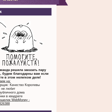
к
манда решила заказать пару
, будем благодарны вам если
те в этом нелегком деле!
аем на:
орщик: Качество Королевы
- не любит
публичного дома
нки в квадрате
ошелек WebMoney -
326388