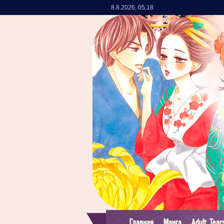
8.8.2026
,
05:18
Главная
Манга
Adult Tear