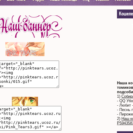
Кошеле
Наша ко
томиков
подсоби
1)
Собир
- QQ Уб
- Любит 
- Песнь 
- Пироже
2)
Наш к
Р594358