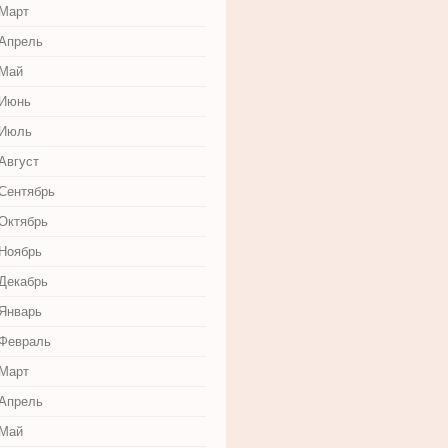
 Март
 Апрель
 Май
 Июнь
 Июль
Август
 Сентябрь
 Октябрь
 Ноябрь
 Декабрь
 Январь
 Февраль
 Март
 Апрель
 Май