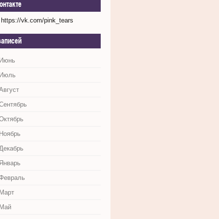
онтакте
https://vk.com/pink_tears
записей
 Июнь
 Июль
Август
 Сентябрь
 Октябрь
 Ноябрь
 Декабрь
 Январь
 Февраль
 Март
 Май