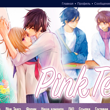
Главная
•
Профиль
•
Сообщени
s
Blue Tears
Форум
Наша команда
FAQ
Ссылки
Гостевая