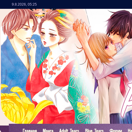
9.8.2026
,
05:25
Главная
Манга
Adult Tears
Blue Tears
Форум
Н