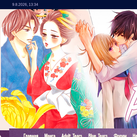
9.8.2026
,
13:34
Главная
Манга
Adult Tears
Blue Tears
Форум
Н