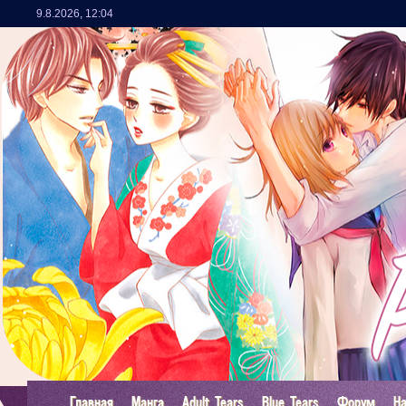
9.8.2026
,
12:04
Главная
Манга
Adult Tears
Blue Tears
Форум
Н