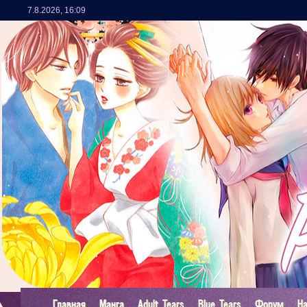
7.8.2026
,
16:09
Главная
Манга
Adult Tears
Blue Tears
Форум
Н