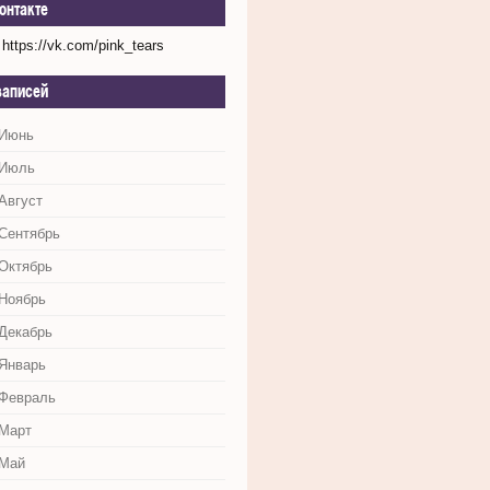
онтакте
https://vk.com/pink_tears
записей
 Июнь
 Июль
Август
 Сентябрь
 Октябрь
 Ноябрь
 Декабрь
 Январь
 Февраль
 Март
 Май