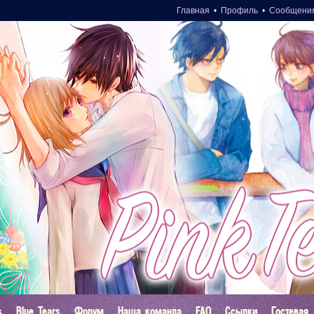
Главная
•
Профиль
•
Сообщени
s
Blue Tears
Форум
Наша команда
FAQ
Ссылки
Гостевая