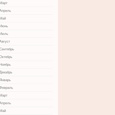
 Март
 Апрель
 Май
 Июнь
 Июль
Август
 Сентябрь
 Октябрь
 Ноябрь
 Декабрь
 Январь
 Февраль
 Март
 Апрель
 Май