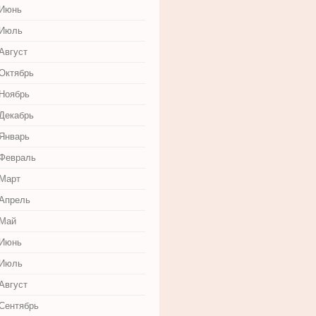
 Июнь
 Июль
Август
 Октябрь
 Ноябрь
 Декабрь
 Январь
 Февраль
 Март
 Апрель
 Май
 Июнь
 Июль
Август
 Сентябрь