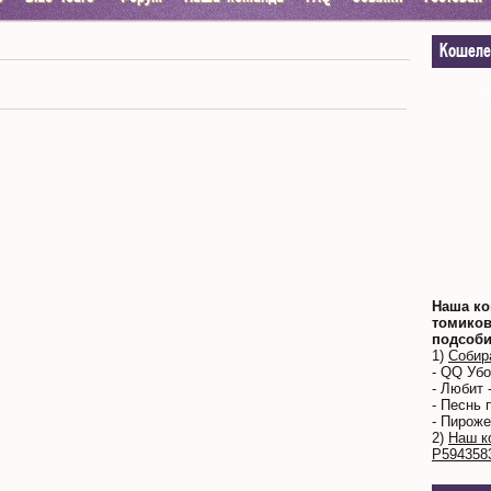
Кошеле
Наша ко
томиков
подсоби
1)
Собир
- QQ Уб
- Любит 
- Песнь 
- Пироже
2)
Наш к
Р594358