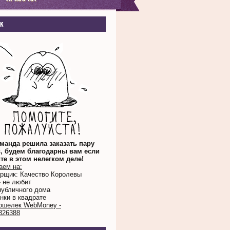
к
манда решила заказать пару
, будем благодарны вам если
те в этом нелегком деле!
аем на:
орщик: Качество Королевы
- не любит
публичного дома
нки в квадрате
ошелек WebMoney -
326388