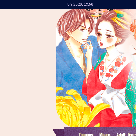
9.8.2026
,
13:56
Главная
Манга
Adult Tear