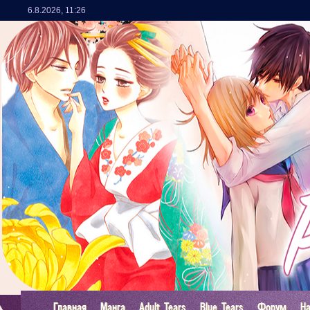
6.8.2026
,
11:26
Главная
Манга
Adult Tears
Blue Tears
Форум
Н