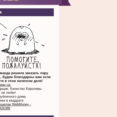
к
манда решила заказать пару
, будем благодарны вам если
те в этом нелегком деле!
аем на:
орщик: Качество Королевы
- не любит
публичного дома
нки в квадрате
ошелек WebMoney -
326388