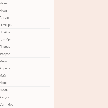
 Июнь
 Июль
Август
 Октябрь
 Ноябрь
 Декабрь
 Январь
 Февраль
 Март
 Апрель
 Май
 Июнь
 Июль
Август
 Сентябрь