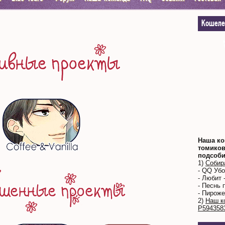
Кошеле
Наша ко
томиков
подсоби
1)
Собир
- QQ Уб
- Любит 
- Песнь 
- Пироже
2)
Наш к
Р594358