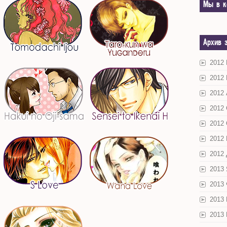
Мы в к
Архив 
2012
2012
2012 
2012
2012
2012
2012
2013
2013
2013
2013