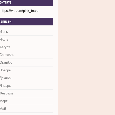
онтакте
https://vk.com/pink_tears
записей
 Июнь
 Июль
Август
 Сентябрь
 Октябрь
 Ноябрь
 Декабрь
 Январь
 Февраль
 Март
 Май