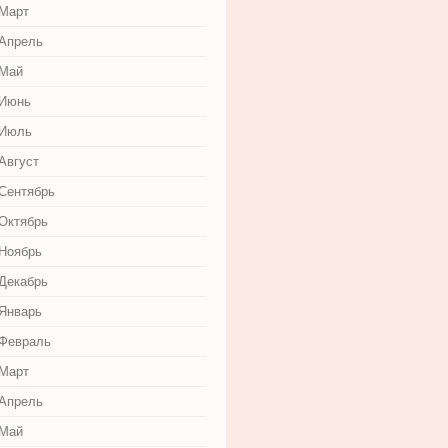
 Март
 Апрель
 Май
 Июнь
 Июль
Август
 Сентябрь
 Октябрь
 Ноябрь
 Декабрь
 Январь
 Февраль
 Март
 Апрель
 Май