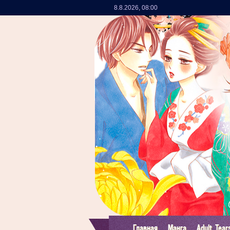
8.8.2026
,
08:00
Главная
Манга
Adult Tear