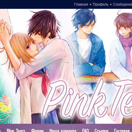
Главная
•
Профиль
•
Сообщени
s
Blue Tears
Форум
Наша команда
FAQ
Ссылки
Гостевая