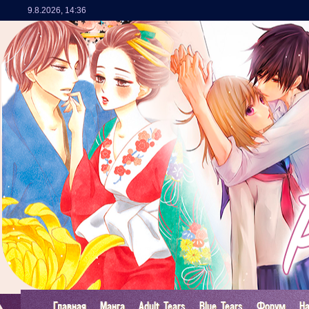
9.8.2026
,
14:36
Главная
Манга
Adult Tears
Blue Tears
Форум
Н