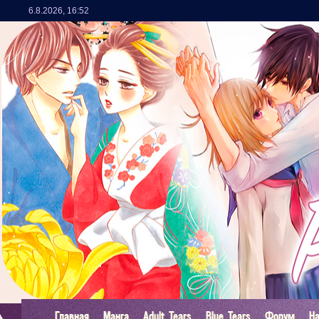
6.8.2026
,
16:52
Главная
Манга
Adult Tears
Blue Tears
Форум
Н