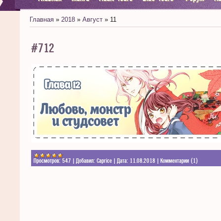
Главная
»
2018
»
Август
»
11
#712
Просмотров:
547
|
Добавил:
Caprice
|
Дата:
11.08.2018
|
Комментарии (1)