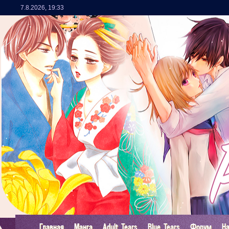
7.8.2026
,
19:33
Главная
Манга
Adult Tears
Blue Tears
Форум
Н