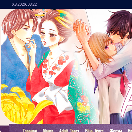
6.8.2026
,
03:22
Главная
Манга
Adult Tears
Blue Tears
Форум
Н