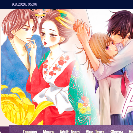
9.8.2026
,
05:06
Главная
Манга
Adult Tears
Blue Tears
Форум
Н