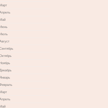
 Март
 Апрель
 Май
 Июнь
 Июль
Август
 Сентябрь
 Октябрь
 Ноябрь
 Декабрь
 Январь
 Февраль
 Март
 Апрель
 Май