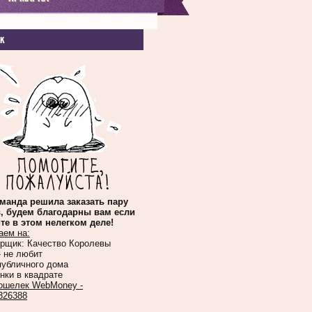
к
манда решила заказать пару
, будем благодарны вам если
те в этом нелегком деле!
аем на:
орщик: Качество Королевы
- не любит
публичного дома
нки в квадрате
ошелек WebMoney -
326388