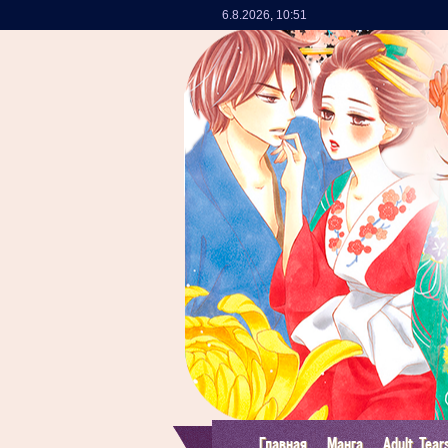
6.8.2026
,
10:51
Главная
Манга
Adult Tear