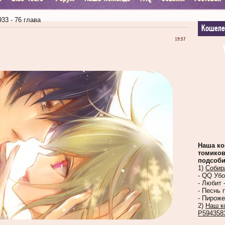
33 - 76 глава
Кошеле
19:57
Наша ко
томиков
подсоби
1)
Собир
- QQ Уб
- Любит 
- Песнь 
- Пироже
2)
Наш к
Р594358