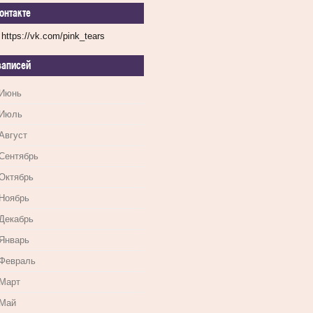
онтакте
https://vk.com/pink_tears
записей
 Июнь
 Июль
Август
 Сентябрь
 Октябрь
 Ноябрь
 Декабрь
 Январь
 Февраль
 Март
 Май