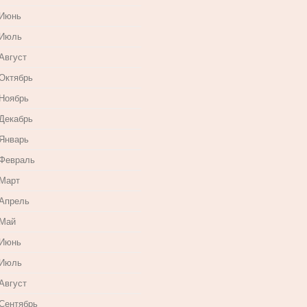
 Июнь
 Июль
Август
 Октябрь
 Ноябрь
 Декабрь
 Январь
 Февраль
 Март
 Апрель
 Май
 Июнь
 Июль
Август
 Сентябрь