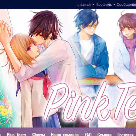
Главная
•
Профиль
•
Сообщени
s
Blue Tears
Форум
Наша команда
FAQ
Ссылки
Гостевая