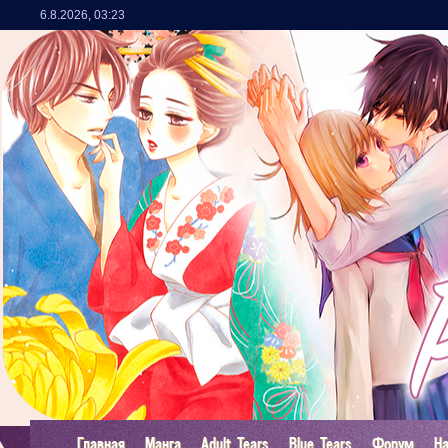
6.8.2026
,
03:23
Главная
Манга
Adult Tears
Blue Tears
Форум
Н