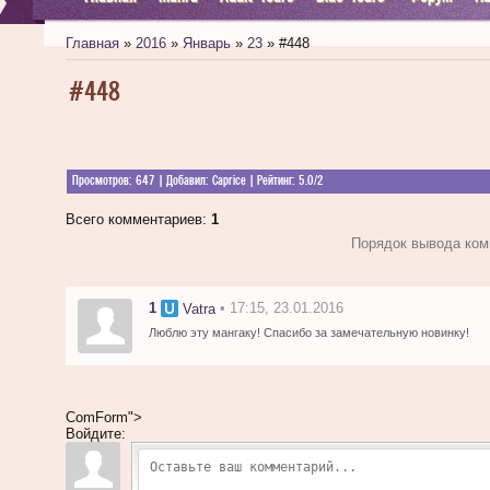
Главная
»
2016
»
Январь
»
23
» #448
#448
Просмотров
: 647 |
Добавил
:
Caprice
|
Рейтинг
:
5.0
/
2
Всего комментариев
:
1
Порядок вывода ком
1
• 17:15, 23.01.2016
Vatra
Люблю эту мангаку! Спасибо за замечательную новинку!
ComForm">
Войдите: