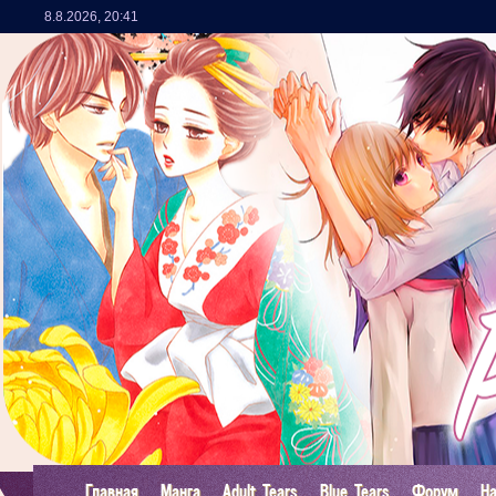
8.8.2026
,
20:41
Главная
Манга
Adult Tears
Blue Tears
Форум
Н