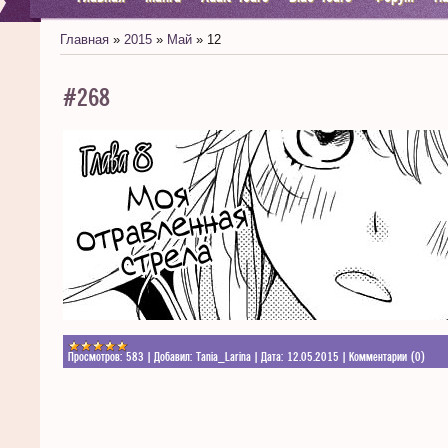
Главная
»
2015
»
Май
»
12
#268
Просмотров:
583
|
Добавил:
Tania_Larina
|
Дата:
12.05.2015
|
Комментарии (0)