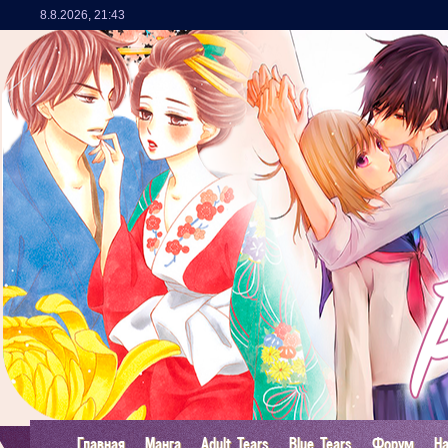
8.8.2026
,
21:43
Главная
Манга
Adult Tears
Blue Tears
Форум
Н