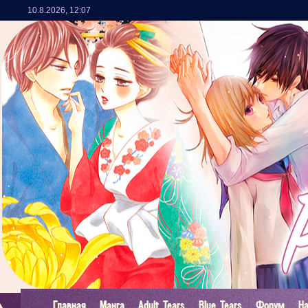
10.8.2026
,
12:07
Главная
Манга
Adult Tears
Blue Tears
Форум
Н